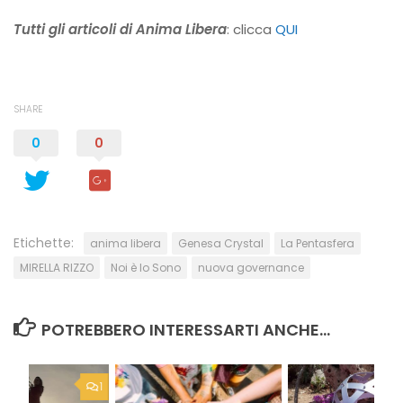
Tutti gli articoli di Anima Libera
: clicca
QUI
SHARE
0
0
Etichette:
anima libera
Genesa Crystal
La Pentasfera
MIRELLA RIZZO
Noi è Io Sono
nuova governance
POTREBBERO INTERESSARTI ANCHE...
1