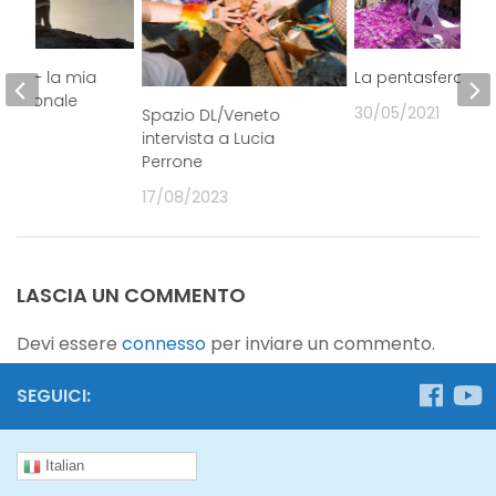
bera – la mia
La pentasfera
 personale
30/05/2021
Spazio DL/Veneto
21
intervista a Lucia
Perrone
17/08/2023
LASCIA UN COMMENTO
Devi essere
connesso
per inviare un commento.
SEGUICI:
Italian