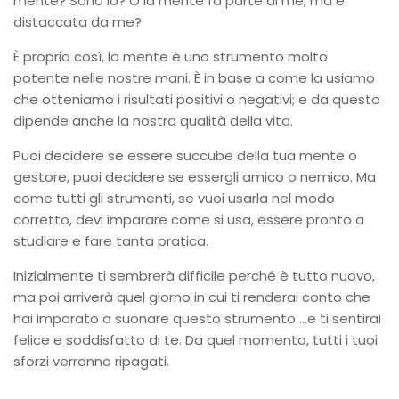
mente? Sono io? O la mente fa parte di me, ma è
distaccata da me?
È proprio così, la mente è uno strumento molto
potente nelle nostre mani. È in base a come la usiamo
che otteniamo i risultati positivi o negativi; e da questo
dipende anche la nostra qualità della vita.
Puoi decidere se essere succube della tua mente o
gestore, puoi decidere se essergli amico o nemico. Ma
come tutti gli strumenti, se vuoi usarla nel modo
corretto, devi imparare come si usa, essere pronto a
studiare e fare tanta pratica.
Inizialmente ti sembrerà difficile perché è tutto nuovo,
ma poi arriverà quel giorno in cui ti renderai conto che
hai imparato a suonare questo strumento …e ti sentirai
felice e soddisfatto di te. Da quel momento, tutti i tuoi
sforzi verranno ripagati.