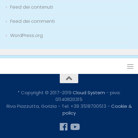
Feed dei contenuti
Feed dei commenti
WordPress.org
* Copyright © 2017-2019
Cloud System
- piva:
01140820315
Riva Piazzutta, Gorizia - Tel. +39 3518700513 -
Cookie &
policy