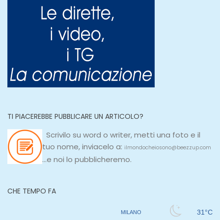
TI PIACEREBBE PUBBLICARE UN ARTICOLO?
Scrivilo su
word
o
writer
, metti una
foto e il
tuo nome, inviacelo a:
ilmondocheiosono@beezzup.com
...e noi lo pubblicheremo.
CHE TEMPO FA