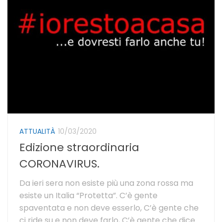
ATTUALITÀ
10/03/2020
Edizione straordinaria
CORONAVIRUS.
Da ieri sera non esiste più una zona rossa ma
esiste un Italia “Protetta”. C’è gente
spaventata e non deve esserlo, C’è gente che
ci ride su e non deve farlo, C’è gente che dice