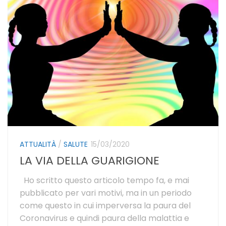
ATTUALITÀ
/
SALUTE
15/03/2020
LA VIA DELLA GUARIGIONE
Ho scritto questo articolo tempo fa, e mai
pubblicato per vari motivi, ma in un periodo
come questo in cui imperversa la paura del
Coronavirus e quindi paura della malattia e