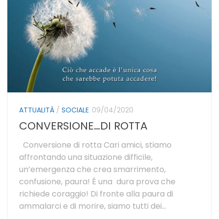
ATTUALITÀ
/
SOCIALE
09/04/2020
CONVERSIONE…DI ROTTA
Conversione di rotta Cari amici, stiamo
affrontando una situazione difficile,
un’emergenza che crea smarrimento,
confusione, paura! É una dura prova che
richiede coraggio! Di fronte alla paura di
ammalarci e di morire, siamo tutti dei...