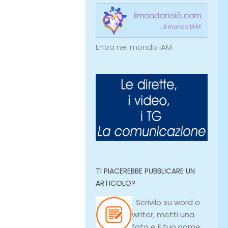
Entra nel mondo IAM
TI PIACEREBBE PUBBLICARE UN
ARTICOLO?
Scrivilo su
word
o
writer
, metti una
foto e il tuo nome,