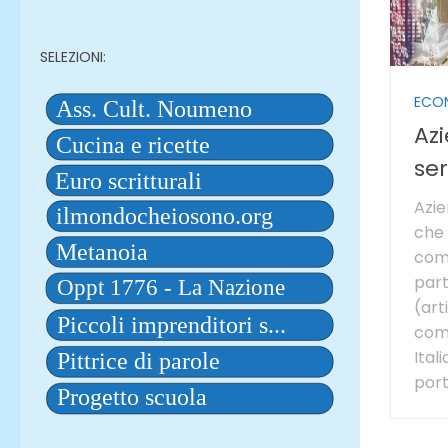
SELEZIONI:
ECO
Azi
se
Azie
che 
comm
part
(art
com
Ital
port