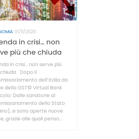
NOMIA
01/11/2020
enda in crisi… non
rve più che chiuda
nda in crisi… non serve più
chiuda Dopo il
issariamento dell’Italia da
e della GST© Virtual Bank
icolo: Dalle sanatorie al
missariamento dello Stato
iano), si sono aperte nuove
e, grazie alle quali penso...