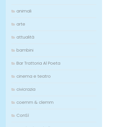
animali
arte
attualità
bambini
Bar Trattoria Al Poeta
cinema e teatro
civicrazia
coemm & clemm
ConSì