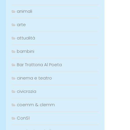
animali
arte
attualità
bambini
Bar Trattoria Al Poeta
cinema e teatro
civicrazia
coemm & clemm
ConSì