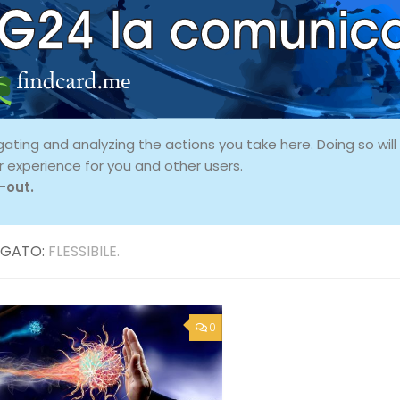
ing and analyzing the actions you take here. Doing so will p
r experience for you and other users.
-out.
GATO:
FLESSIBILE.
0