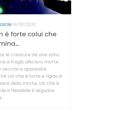
SSIONI
16/06/2020
 é forte colui che
mina…
te le creature da vive sono
re e fragili, alla loro morte
 secche e appassite.
hé ció che é forte e rigido é
ace della morte, ció che é
le e flessibile é seguace
...