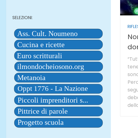
SELEZIONI:
RIFLE
Non
do
“Tut
tene
sono
Perc
segu
debo
della