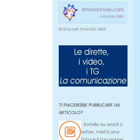
Entra nel mondo IAM
TI PIACEREBBE PUBBLICARE UN
ARTICOLO?
Scrivilo su
word
o
writer
, metti una
foto e il tuo nome,