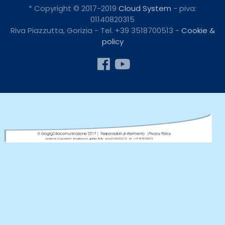
* Copyright © 2017-2019
Cloud System
- piva:
01140820315
Riva Piazzutta, Gorizia - Tel. +39 3518700513 -
Cookie &
policy