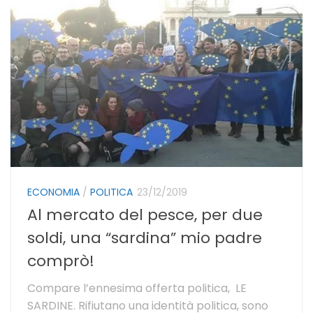
ECONOMIA
/
POLITICA
23/12/2019
Al mercato del pesce, per due
soldi, una “sardina” mio padre
comprò!
Compare l’ennesima offerta politica, LE
SARDINE. Rifiutano una identità politica, sono