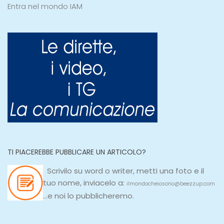
Entra nel mondo IAM
TI PIACEREBBE PUBBLICARE UN ARTICOLO?
Scrivilo su
word
o
writer
, metti una
foto e il
tuo nome, inviacelo a:
ilmondocheiosono@beezzup.com
...e noi lo pubblicheremo.