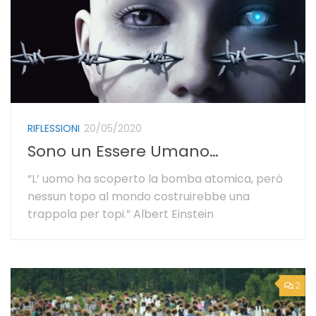
RIFLESSIONI
20/05/2020
Sono un Essere Umano…
“L’ uomo ha scoperto la bomba atomica, però
nessun topo al mondo costruirebbe una
trappola per topi.” Albert Einstein
2