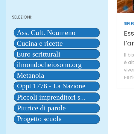
SELEZIONI:
RIFLE
Es
l’
Il b
è al
vive
Fen