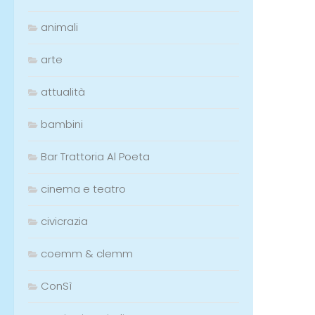
animali
arte
attualità
bambini
Bar Trattoria Al Poeta
cinema e teatro
civicrazia
coemm & clemm
ConSì