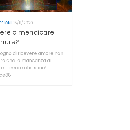
SSIONI
15/11/2020
sere o mendicare
amore?
isogno di ricevere amore non
tro che la mancanza di
re l’amore che sono!
ice88