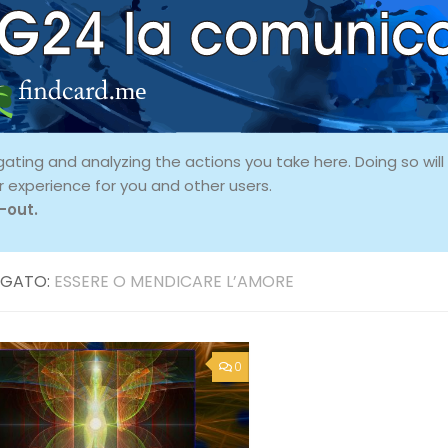
ing and analyzing the actions you take here. Doing so will p
r experience for you and other users.
-out.
GATO:
ESSERE O MENDICARE L’AMORE
0