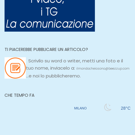
TI PIACEREBBE PUBBLICARE UN ARTICOLO?
Scrivilo su
word
o
writer
, metti una
foto e il
tuo nome, inviacelo a:
ilmondocheiosono@beezzup.com
...e noi lo pubblicheremo.
CHE TEMPO FA