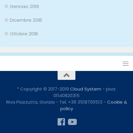
Gennaio 2019
Dicembre 2018
Ottobre 2018
* Copyright © 2017-2019
Cloud System
- piva:
01140820315
Riva Piazzutta, Gorizia - Tel. +39 3518700513 -
Cookie &
policy