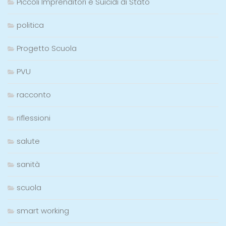
Piccoli Imprenditori e Suicidi di Stato
politica
Progetto Scuola
PVU
racconto
riflessioni
salute
sanità
scuola
smart working