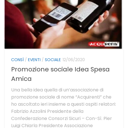
CONSÌ
/
EVENTI
/
SOCIALE
12/06/2020
Promozione sociale Idea Spesa
Amica
Una bella idea quella di un’associazione di
promozione sociale di nome “Acquirenti” che
ho ascoltato ieri insieme a questi ospiti relatori:
Fabrizio Azzolini Presidente della
Confederazione Consorzi Sicuri – Con-Sì. Pier
Luigi Chiarla Presidente Associazione