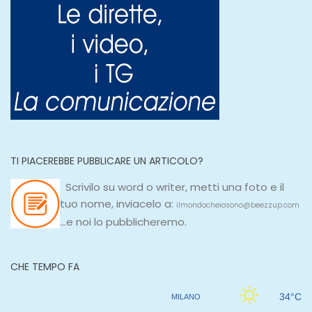
TI PIACEREBBE PUBBLICARE UN ARTICOLO?
Scrivilo su
word
o
writer
, metti una
foto e il
tuo nome, inviacelo a:
ilmondocheiosono@beezzup.com
...e noi lo pubblicheremo.
CHE TEMPO FA