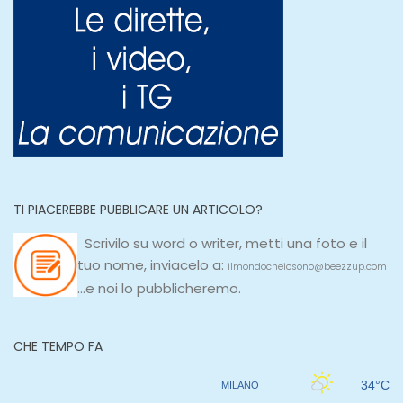
TI PIACEREBBE PUBBLICARE UN ARTICOLO?
Scrivilo su
word
o
writer
, metti una
foto e il
tuo nome, inviacelo a:
ilmondocheiosono@beezzup.com
...e noi lo pubblicheremo.
CHE TEMPO FA