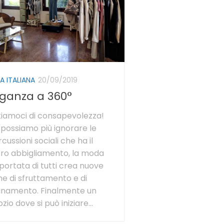
 ITALIANA
20/09/2019
eganza a 360°
iamoci di consapevolezza!
possiamo più ignorare le
rcussioni sociali che ha il
ro abbigliamento, la moda
 portata di tutti crea nuove
e di sfruttamento e di
inamento. Finalmente un
zio dove si può iniziare...