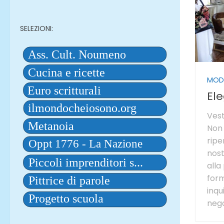
SELEZIONI:
MODA
El
Vest
Non 
ripe
nost
alla
form
inqu
nego