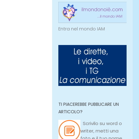
Entra nel mondo IAM
TI PIACEREBBE PUBBLICARE UN
ARTICOLO?
Scrivilo su
word
o
writer
, metti una
foto e il tuo nome,