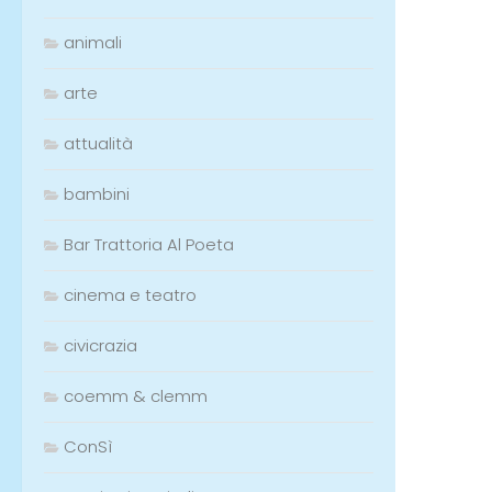
animali
arte
attualità
bambini
Bar Trattoria Al Poeta
cinema e teatro
civicrazia
coemm & clemm
ConSì