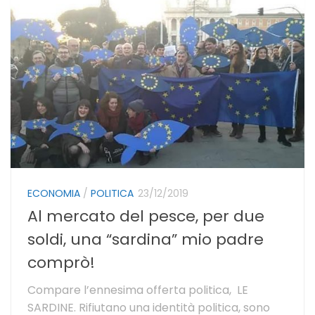
ECONOMIA
/
POLITICA
23/12/2019
Al mercato del pesce, per due
soldi, una “sardina” mio padre
comprò!
Compare l’ennesima offerta politica, LE
SARDINE. Rifiutano una identità politica, sono