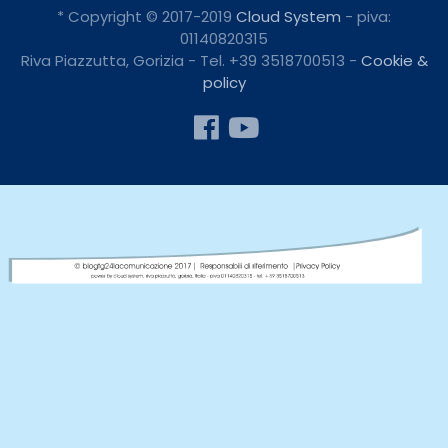
* Copyright © 2017-2019
Cloud System
- piva:
01140820315
Riva Piazzutta, Gorizia - Tel. +39 3518700513 -
Cookie &
policy