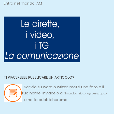
Entra nel mondo IAM
TI PIACEREBBE PUBBLICARE UN ARTICOLO?
Scrivilo su
word
o
writer
, metti una
foto e il
tuo nome, inviacelo a:
ilmondocheiosono@beezzup.com
...e noi lo pubblicheremo.