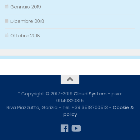
Gennaio 2019
Dicembre 2018
Ottobre 2018
* Copyright © 2017-2019
Cloud System
- piva:
01140820315
Riva Piazzutta, Gorizia - Tel. +39 3518700513 -
Cookie &
policy