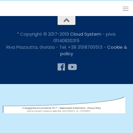
* Copyright © 2017-2019
Cloud System
- piva:
01140820315
Riva Piazzutta, Gorizia - Tel. +39 3518700513 -
Cookie &
policy