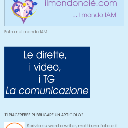
Entra nel mondo IAM
TI PIACEREBBE PUBBLICARE UN ARTICOLO?
Scrivilo su
word
o
writer
, metti una
foto e il