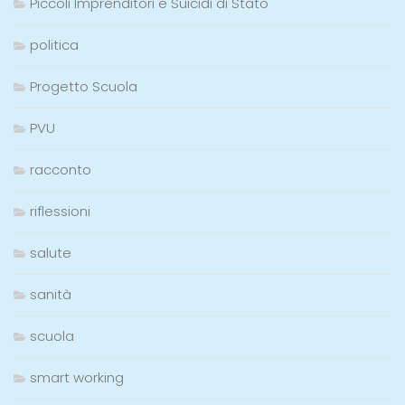
Piccoli Imprenditori e Suicidi di Stato
politica
Progetto Scuola
PVU
racconto
riflessioni
salute
sanità
scuola
smart working