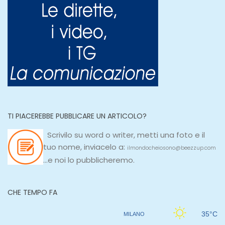
TI PIACEREBBE PUBBLICARE UN ARTICOLO?
Scrivilo su
word
o
writer
, metti una
foto e il
tuo nome, inviacelo a:
ilmondocheiosono@beezzup.com
...e noi lo pubblicheremo.
CHE TEMPO FA