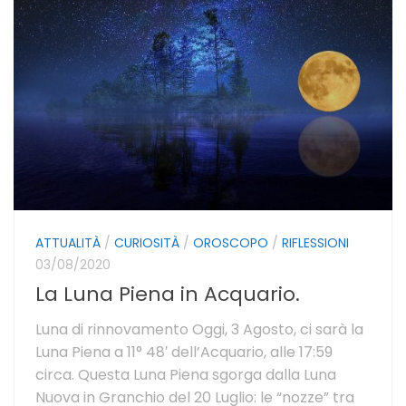
ATTUALITÀ
/
CURIOSITÀ
/
OROSCOPO
/
RIFLESSIONI
03/08/2020
La Luna Piena in Acquario.
Luna di rinnovamento Oggi, 3 Agosto, ci sarà la
Luna Piena a 11° 48′ dell’Acquario, alle 17:59
circa. Questa Luna Piena sgorga dalla Luna
Nuova in Granchio del 20 Luglio: le “nozze” tra