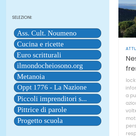
SELEZIONI:
ATTU
Ne
fr
lock
info
a pu
azio
volt
moti
pers
resp