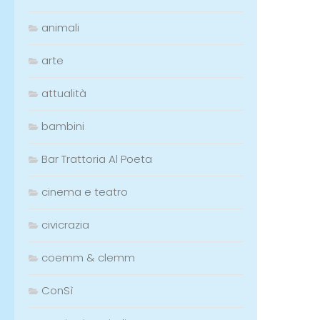
animali
arte
attualità
bambini
Bar Trattoria Al Poeta
cinema e teatro
civicrazia
coemm & clemm
ConSì