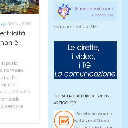
GIA
08/04/2020
Entra nel mondo IAM
ettricità
 non è
 si parla
 è normale,
virus ha
mente il
ere ed è nella
TI PIACEREBBE PUBBLICARE UN
si arrende
ARTICOLO?
tti, cercare
Scrivilo su
word
o
writer
, metti una
foto e il tuo nome,