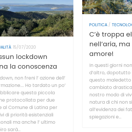
POLITICA
/
TECNOLO
C’è troppa el
nell’aria, ma
ALITÀ
15/07/2020
amore!
ssun lockdown
In questi giorni non
ena la conoscenza
d’altro, dopotutto
down, non freni l’ azione dell’
questo maledetto 
rmazione…. Ho tardato un po’
cambiato drastica
bblicare questa piccola
nostro modo di viv
ne protocollata per due
natura di chi non 
e al Comune di Latina per
all’evidenza dei fa
vi di priorità esistenziali
spiegazioni e...
onali ma anche l’ ultimo
iro sarà...