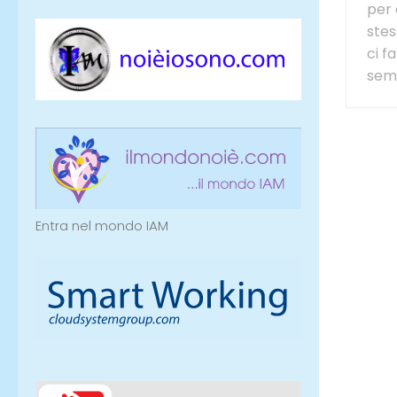
per
stes
ci fa
semp
Entra nel mondo IAM