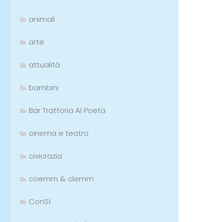
animali
arte
attualità
bambini
Bar Trattoria Al Poeta
cinema e teatro
civicrazia
coemm & clemm
ConSì