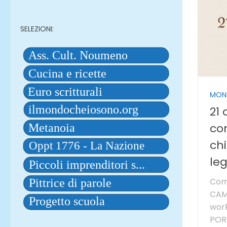
SELEZIONI:
MON
21 
co
chi
le
Com
CAM
work
PORT