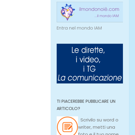
Entra nel mondo IAM
TI PIACEREBBE PUBBLICARE UN
ARTICOLO?
Scrivilo su
word
o
writer
, metti una
foto e il tuo nome,