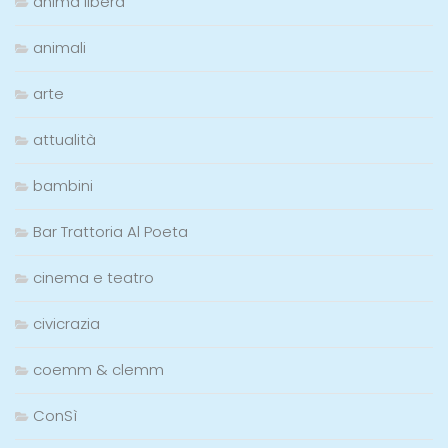
anima libera
animali
arte
attualità
bambini
Bar Trattoria Al Poeta
cinema e teatro
civicrazia
coemm & clemm
ConSì