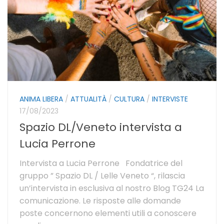
ANIMA LIBERA
/
ATTUALITÀ
/
CULTURA
/
INTERVISTE
17/08/2023
Spazio DL/Veneto intervista a
Lucia Perrone
Intervista a Lucia Perrone Fondatrice del
gruppo ” Spazio DL / Lelle Veneto “, rilascia
un’intervista in esclusiva al nostro Blog TG24 La
comunicazione. Le risposte alle domande
poste concernono elementi utili a conoscere