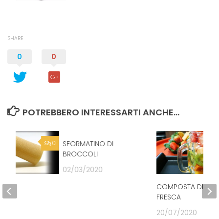
SHARE
0
0
POTREBBERO INTERESSARTI ANCHE...
0
SFORMATINO DI
0
BROCCOLI
02/03/2020
” IN
COMPOSTA DI FRU
A”
FRESCA
21
20/07/2020