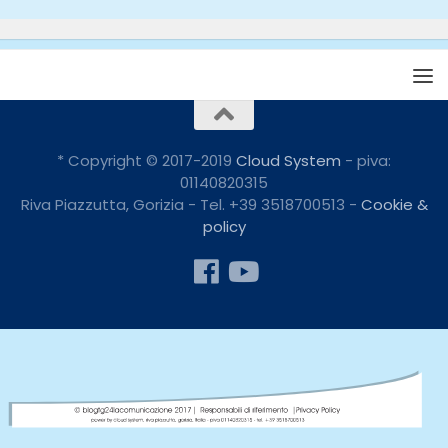
* Copyright © 2017-2019
Cloud System
- piva:
01140820315
Riva Piazzutta, Gorizia - Tel. +39 3518700513 -
Cookie &
policy