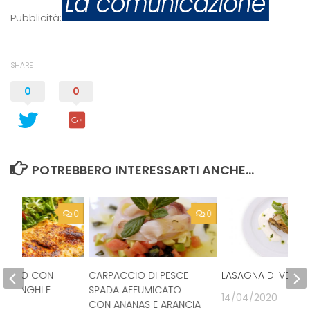
Pubblicità:
SHARE
0
0
POTREBBERO INTERESSARTI ANCHE...
0
0
 POLLO CON
CARPACCIO DI PESCE
LASAGNA DI VERDU
I FUNGHI E
SPADA AFFUMICATO
14/04/2020
CON ANANAS E ARANCIA