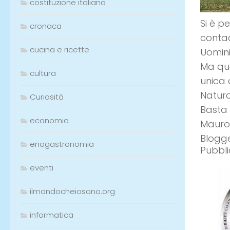
costituzione italiana
Si è p
cronaca
contad
cucina e ricette
Uomini 
Ma que
cultura
unica 
Natura
Curiosità
Basta
economia
Mauro
Blogg
enogastronomia
eventi
ilmondocheiosono.org
informatica