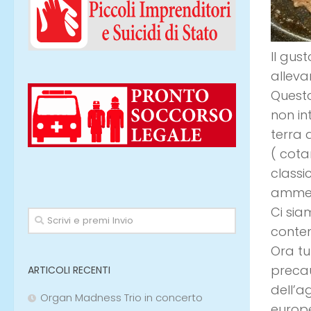
Il gus
alleva
Questo 
non in
terra 
( cota
classi
ammes
Ci sia
conten
Ora tu
precau
ARTICOLI RECENTI
dell’a
Organ Madness Trio in concerto
europe