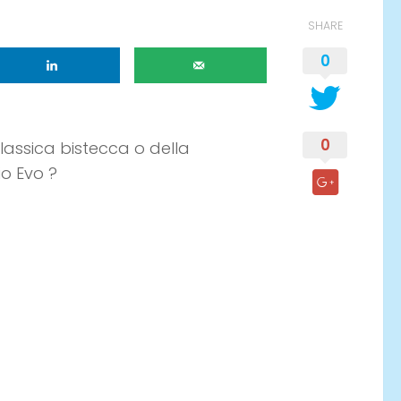
SHARE
0
0
lassica bistecca o della
o Evo ?