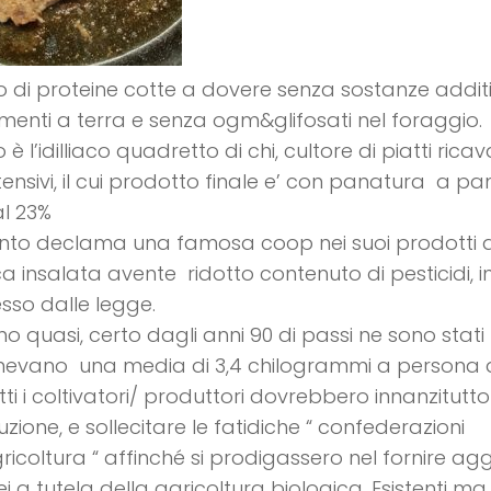
to di proteine cotte a dovere senza sostanze additiv
menti a terra e senza ogm&glifosati nel foraggio.
è l’idilliaco quadretto di chi, cultore di piatti rica
tensivi, il cui prodotto finale e’ con panatura a 
al 23%
nto declama una famosa coop nei suoi prodotti 
ca insalata avente ridotto contenuto di pesticidi, i
so dalle legge.
mo quasi, certo dagli anni 90 di passi ne sono stati 
evano una media di 3,4 chilogrammi a persona di 
tti i coltivatori/ produttori dovrebbero innanzitutto 
zione, e sollecitare le fatidiche “ confederazioni
gricoltura “ affinché si prodigassero nel fornire ag
i a tutela della agricoltura biologica. Esistenti ma m