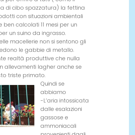
 di cibo spazzatura) la fettina
dotti con situazioni ambientali
e ben calcolati 11 mesi per un
 per un suino da ingrasso.
lle macellerie non si sentono gli
i vedono le gabbie di metallo.
e realtà produttive che nulla
n allevamenti lagher anche se
sto triste primato.
Quindi se
abbiamo
-L’aria intossicata
dalle esalazioni
gassose e
ammoniacali
provenienti dagli