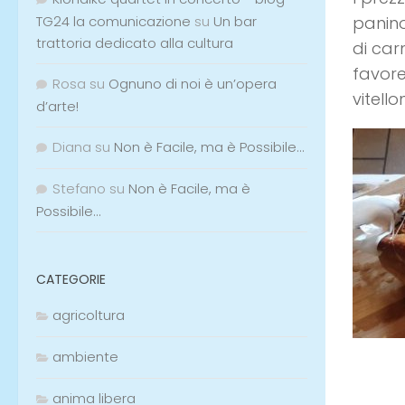
TG24 la comunicazione
su
Un bar
panino
trattoria dedicato alla cultura
di car
favore
Rosa
su
Ognuno di noi è un’opera
vitell
d’arte!
Diana
su
Non è Facile, ma è Possibile…
Stefano
su
Non è Facile, ma è
Possibile…
CATEGORIE
agricoltura
ambiente
anima libera