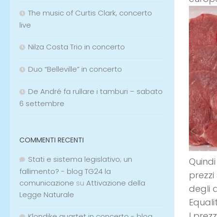
The music of Curtis Clark, concerto
live
Nilza Costa Trio in concerto
Duo “Belleville” in concerto
De André fa rullare i tamburi – sabato
6 settembre
COMMENTI RECENTI
Stati e sistema legislativo; un
Quindi
fallimento? - blog TG24 la
prezzi
comunicazione
su
Attivazione della
degli 
Legge Naturale
Equalit
I prez
Klondike quartet in concerto - blog