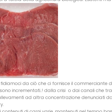
 fidiamoci da ciò che ci fornisce il commerciante di
 sono incrementati..! dalla crisi o dai canali che tr
allevamenti ad altra concentrazione denunciati da
y.
zi contenuti di carni varie, mantenuti nel tempo bassi