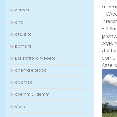
allevam
animali
– L’Acq
intens
arte
– Il S
attualità
pronto
organi
bambini
del te
come 
Bar Trattoria Al Poeta
Azzera
cinema e teatro
civicrazia
coemm & clemm
ConSì