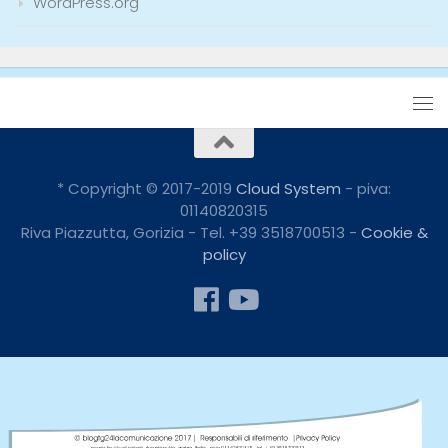
WordPress.org
* Copyright © 2017-2019
Cloud System
- piva:
01140820315
Riva Piazzutta, Gorizia - Tel. +39 3518700513 -
Cookie &
policy