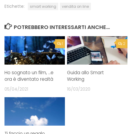
Etichette:
smart working
vendita on line
POTREBBERO INTERESSARTI ANCHE...
1
2
Ho sognato un film, …e
Guida allo Smart
ora è diventato realtà
Working
05/04/2021
16/03/2020
Ti faccio un regalo