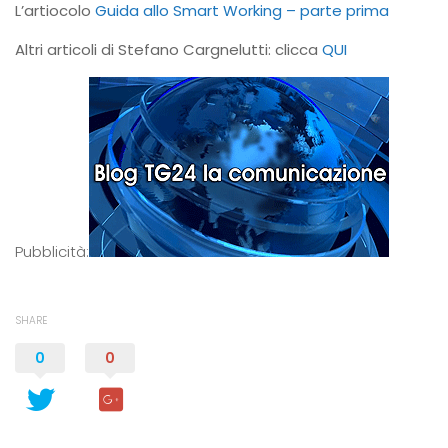
L’artiocolo
Guida allo Smart Working – parte prima
Altri articoli di Stefano Cargnelutti: clicca
QUI
Pubblicità:
SHARE
0
0