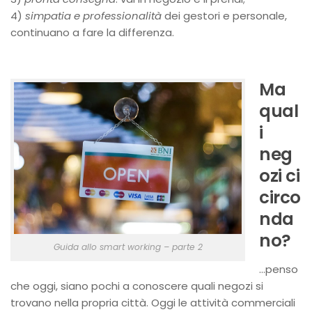
4)
simpatia e professionalità
dei gestori e personale,
continuano a fare la differenza.
Ma
qual
i
neg
ozi ci
circo
nda
no?
Guida allo smart working – parte 2
…penso
che oggi, siano pochi a conoscere quali negozi si
trovano nella propria città. Oggi le attività commerciali