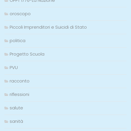
OPPT 1776-La Nazione
oroscopo
Piccoli Imprenditori e Suicidi di Stato
politica
Progetto Scuola
PVU
racconto
riflessioni
salute
sanità