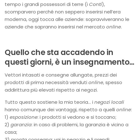
tempo i grandi possessori di terre (i
Conti
),
scomparvero perché non seppero inserirsi nell’era
moderna, oggi tocca alle aziende: sopravviveranno le
aziende che sapranno inserirsi nel mercato
online
.
Quello che sta accadendo in
questi giorni, è un insegnamento…
Vettori intasati e consegne allungate, prezzi dei
prodotti di prima necessità venduti
online
, spesso
addirittura più elevati rispetto ai negozi.
Tutto questo sostiene la mia teoria… i
negozi locali
hanno comunque dei vantaggi, rispetto a quelli
online
:
1)
esposizione
: i prodotti si vedono e si toccano;
2)
garanzia
: in caso di problemi, la garanzia è vicino a
casa;
3)
pronta consegna
: vai in negozio e li prendi;