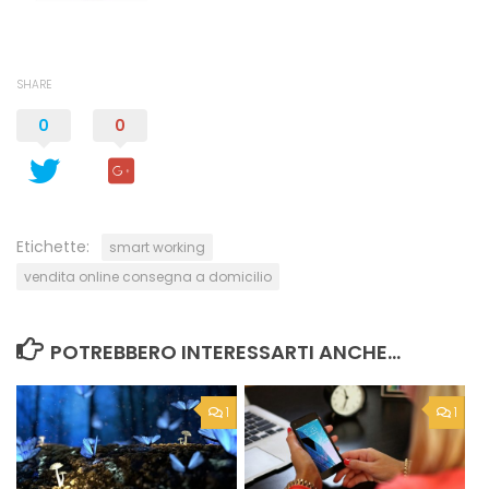
SHARE
0
0
Etichette:
smart working
vendita online consegna a domicilio
POTREBBERO INTERESSARTI ANCHE...
1
1