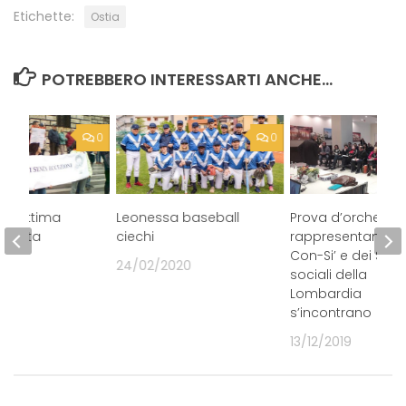
Etichette:
Ostia
POTREBBERO INTERESSARTI ANCHE...
0
0
 legittima
Leonessa baseball
Prova d’orchestra 
i scelta
ciechi
rappresentanti de
Con-Si’ e dei Salot
9
24/02/2020
sociali della
Lombardia
s’incontrano
13/12/2019