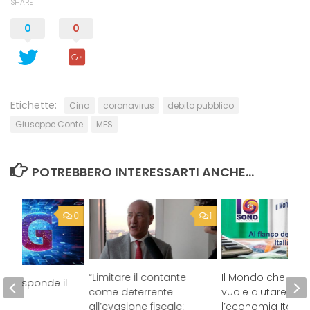
SHARE
0
0
Etichette:
Cina
coronavirus
debito pubblico
Giuseppe Conte
MES
POTREBBERO INTERESSARTI ANCHE...
0
1
“Limitare il contante
Il Mondo che io s
 5G: risponde il
come deterrente
vuole aiutare
rdo”
all’evasione fiscale:
l’economia Italia