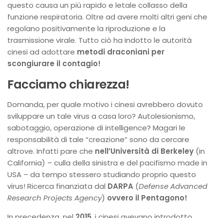
questo causa un più rapido e letale collasso della
funzione respiratoria. Oltre ad avere molti altri geni che
regolano positivamente la riproduzione e la
trasmissione virale. Tutto ciò ha indotto le autorità
cinesi ad adottare
metodi draconiani per
scongiurare il contagio!
Facciamo chiarezza!
Domanda, per quale motivo i cinesi avrebbero dovuto
sviluppare un tale virus a casa loro? Autolesionismo,
sabotaggio, operazione di intelligence? Magari le
responsabilità di tale “creazione” sono da cercare
altrove. Infatti pare che
nell’Università di Berkeley
(in
California) – culla della sinistra e del pacifismo made in
USA – da tempo stessero studiando proprio questo
virus! Ricerca finanziata dal
DARPA
(
Defense Advanced
Research Projects Agency
)
ovvero il Pentagono!
In precedenza, nel
2015
, i cinesi avevano introdotto