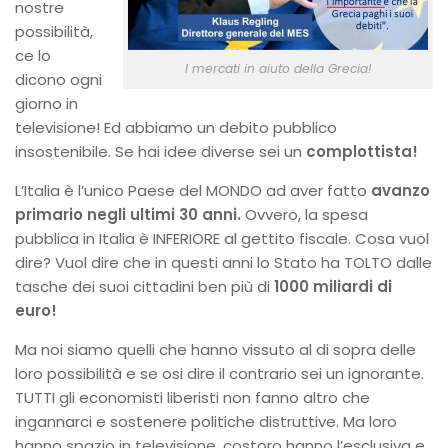
nostre
possibilità,
ce lo
I mercati in aiuto della Grecia!
dicono ogni
giorno in
televisione! Ed abbiamo un debito pubblico
insostenibile. Se hai idee diverse sei un
complottista!
L’Italia è l’unico Paese del MONDO ad aver fatto
avanzo
primario negli ultimi 30 anni.
Ovvero, la spesa
pubblica in Italia è INFERIORE al gettito fiscale. Cosa vuol
dire? Vuol dire che in questi anni lo Stato ha TOLTO dalle
tasche dei suoi cittadini ben più di
1000 miliardi di
euro!
Ma noi siamo quelli che hanno vissuto al di sopra delle
loro possibilità e se osi dire il contrario sei un ignorante.
TUTTI gli economisti liberisti non fanno altro che
ingannarci e sostenere politiche distruttive. Ma loro
hanno spazio in televisione, costoro hanno l’esclusiva e