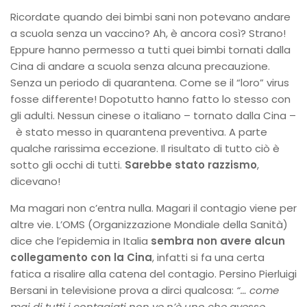
Ricordate quando dei bimbi sani non potevano andare
a scuola senza un vaccino? Ah, è ancora così? Strano!
Eppure hanno permesso a tutti quei bimbi tornati dalla
Cina di andare a scuola senza alcuna precauzione.
Senza un periodo di quarantena. Come se il “loro” virus
fosse differente! Dopotutto hanno fatto lo stesso con
gli adulti. Nessun cinese o italiano – tornato dalla Cina –
è stato messo in quarantena preventiva. A parte
qualche rarissima eccezione. Il risultato di tutto ciò è
sotto gli occhi di tutti.
Sarebbe stato razzismo
,
dicevano!
Ma magari non c’entra nulla. Magari il contagio viene per
altre vie. L’OMS (Organizzazione Mondiale della Sanità)
dice che l’epidemia in Italia
sembra non avere alcun
collegamento con la Cina
, infatti si fa una certa
fatica a risalire alla catena del contagio. Persino Pierluigi
Bersani in televisione prova a dirci qualcosa:
“… come
mai di tutti i contagiati non ve n’è uno che avesse