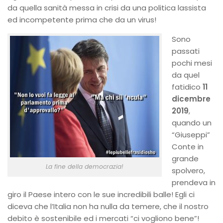
da quella sanità messa in crisi da una politica lassista
ed incompetente prima che da un virus!
Sono
passati
pochi mesi
da quel
fatidico
11
dicembre
2019
,
quando un
“Giuseppi”
Conte in
grande
La fine della democrazia!
spolvero,
prendeva in
giro il Paese intero con le sue incredibili balle! Egli ci
diceva che l’Italia non ha nulla da temere, che il nostro
debito è sostenibile ed i mercati “ci vogliono bene”!