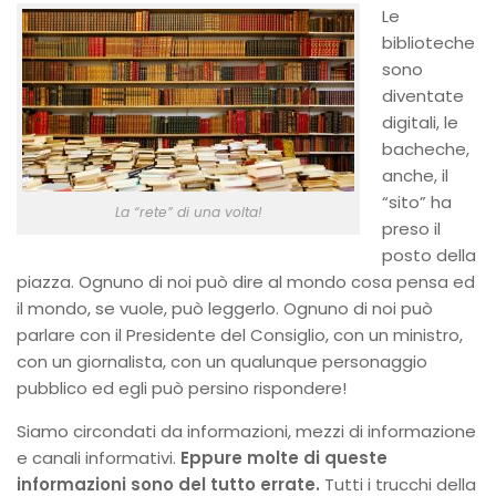
Le
biblioteche
sono
diventate
digitali, le
bacheche,
anche, il
“sito” ha
La “rete” di una volta!
preso il
posto della
piazza. Ognuno di noi può dire al mondo cosa pensa ed
il mondo, se vuole, può leggerlo. Ognuno di noi può
parlare con il Presidente del Consiglio, con un ministro,
con un giornalista, con un qualunque personaggio
pubblico ed egli può persino rispondere!
Siamo circondati da informazioni, mezzi di informazione
e canali informativi.
Eppure molte di queste
informazioni sono del tutto errate.
Tutti i trucchi della