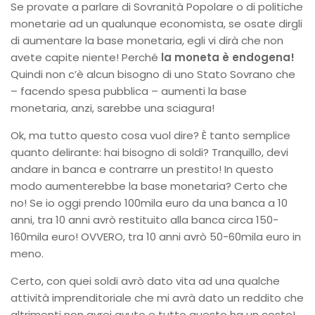
Se provate a parlare di Sovranità Popolare o di politiche
monetarie ad un qualunque economista, se osate dirgli
di aumentare la base monetaria, egli vi dirà che non
avete capite niente! Perché
la moneta è endogena!
Quindi non c’è alcun bisogno di uno Stato Sovrano che
– facendo spesa pubblica – aumenti la base
monetaria, anzi, sarebbe una sciagura!
Ok, ma tutto questo cosa vuol dire? È tanto semplice
quanto delirante: hai bisogno di soldi? Tranquillo, devi
andare in banca e contrarre un prestito! In questo
modo aumenterebbe la base monetaria? Certo che
no! Se io oggi prendo 100mila euro da una banca a 10
anni, tra 10 anni avrò restituito alla banca circa 150-
160mila euro! OVVERO, tra 10 anni avrò 50-60mila euro in
meno.
Certo, con quei soldi avrò dato vita ad una qualche
attività imprenditoriale che mi avrà dato un reddito che
altrimenti non avrei avuto e tutto questo ha un costo!