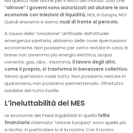
Ma questo vale anche per il resto del mondo. Solo che
“altrove” i governi sono autorizzati ad aiutare le loro
economie con iniezioni di liquidità,
NOI, in Europa, NO!
Quindi eravamo e siamo
nudi di fronte al pericolo.
A causa della “creazione” artificiale dell’attuale
emergenza sanitaria, abbiamo delle ovvie ripercussioni
economiche. Non possiamo per certo restare in casa. In
breve non avremmo più energia elettrica, acqua
corrente, gas, cibo… insomma,
il
lavoro degli altri,
come il proprio, si trasforma in benessere collettivo.
Senza quel lavoro cade tutto. Non possiamo restare in
quarantena, non possiamo permettercelo. Oltretutto
sarebbe del tutto inutile.
L’ineluttabilità del MES
Le economie dei Paesi ingabbiati in quella
follia
finanziaria
chiamata “Unione Europea” sono quelle più
a rischio. In particolare lo è la nostra. Con il nostro