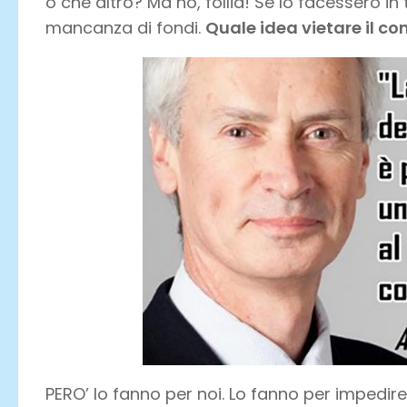
o che altro? Ma no, follia! Se lo facessero i
mancanza di fondi.
Quale idea vietare il c
PERO’ lo fanno per noi. Lo fanno per impedire