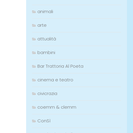
animali
arte
attualità
bambini
Bar Trattoria Al Poeta
cinema e teatro
civicrazia
coemm & clemm
ConSì