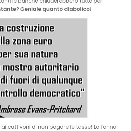
n tanti le banche chiuderebbero tutte per
ontante? Geniale quanto diabolico!
 ai cattivoni di non pagare le tasse! Lo fanno