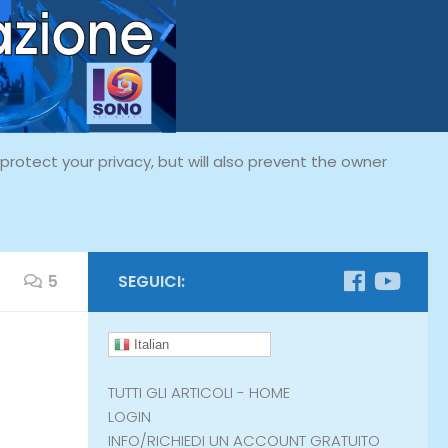
rotect your privacy, but will also prevent the owner
5
SEGUICI:
Italian
TUTTI GLI ARTICOLI - HOME
LOGIN
INFO/RICHIEDI UN ACCOUNT GRATUITO