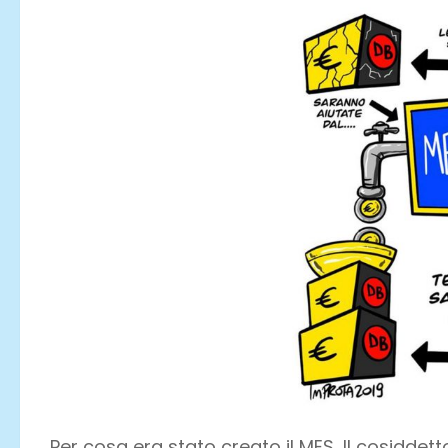
Per cosa era stato creato il MES, Il cosiddett