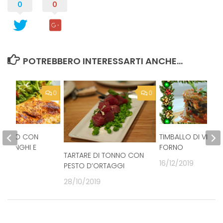
0
0
POTREBBERO INTERESSARTI ANCHE...
0
0
 POLLO CON
TIMBALLO DI VERDU
I FUNGHI E
FORNO
TARTARE DI TONNO CON
16/12/2019
PESTO D’ORTAGGI
20
28/10/2019