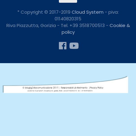
* Copyright © 2017-2019
Cloud System
- piva:
01140820315
Riva Piazzutta, Gorizia - Tel. +39 3518700513 -
Cookie &
policy