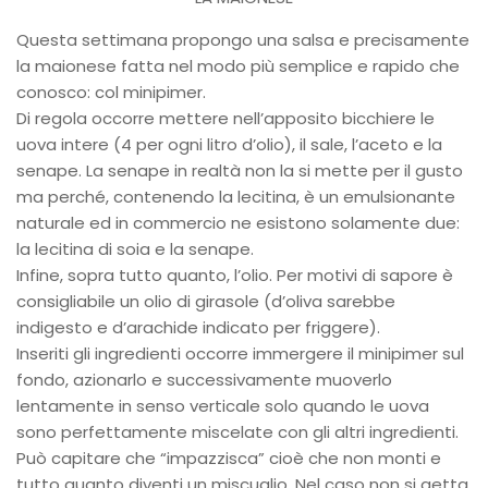
Questa settimana propongo una salsa e precisamente
la maionese fatta nel modo più semplice e rapido che
conosco: col minipimer.
Di regola occorre mettere nell’apposito bicchiere le
uova intere (4 per ogni litro d’olio), il sale, l’aceto e la
senape. La senape in realtà non la si mette per il gusto
ma perché, contenendo la lecitina, è un emulsionante
naturale ed in commercio ne esistono solamente due:
la lecitina di soia e la senape.
Infine, sopra tutto quanto, l’olio. Per motivi di sapore è
consigliabile un olio di girasole (d’oliva sarebbe
indigesto e d’arachide indicato per friggere).
Inseriti gli ingredienti occorre immergere il minipimer sul
fondo, azionarlo e successivamente muoverlo
lentamente in senso verticale solo quando le uova
sono perfettamente miscelate con gli altri ingredienti.
Può capitare che “impazzisca” cioè che non monti e
tutto quanto diventi un miscuglio. Nel caso non si getta