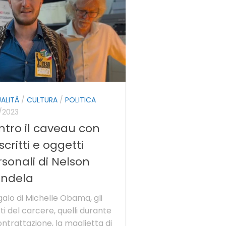
ALITÀ
/
CULTURA
/
POLITICA
2/2023
ntro il caveau con
 scritti e oggetti
sonali di Nelson
ndela
egalo di Michelle Obama, gli
tti del carcere, quelli durante
ontrattazione, la maglietta di