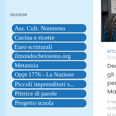
SELEZIONI:
ATTU
13/1
De
gli
per
Ma
Il r
scri
la c