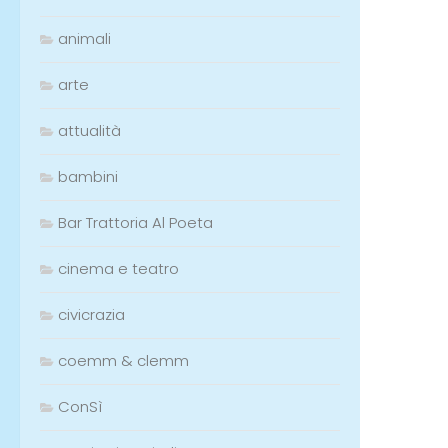
animali
arte
attualità
bambini
Bar Trattoria Al Poeta
cinema e teatro
civicrazia
coemm & clemm
ConSì