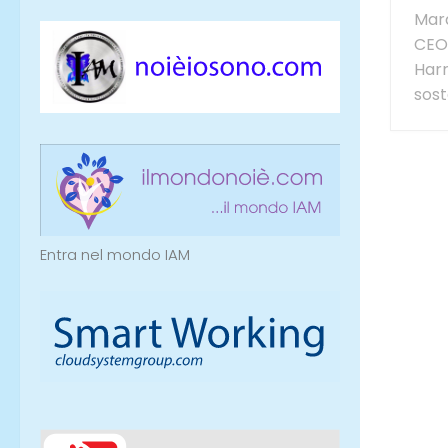
Mara
CEO 
Harr
sost
Entra nel mondo IAM