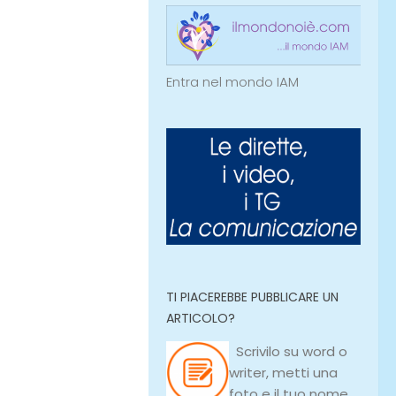
Entra nel mondo IAM
TI PIACEREBBE PUBBLICARE UN
ARTICOLO?
Scrivilo su
word
o
writer
, metti una
foto e il tuo nome,