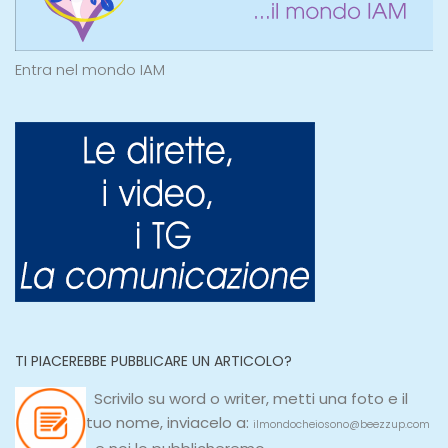
Entra nel mondo IAM
TI PIACEREBBE PUBBLICARE UN ARTICOLO?
Scrivilo su
word
o
writer
, metti una
foto e il
tuo nome, inviacelo a:
ilmondocheiosono@beezzup.com