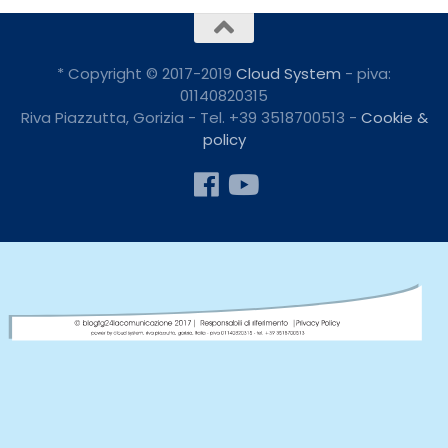
* Copyright © 2017-2019
Cloud System
- piva:
01140820315
Riva Piazzutta, Gorizia - Tel. +39 3518700513 -
Cookie &
policy