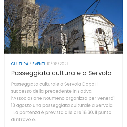
CULTURA
/
EVENTI
10/08/2021
Passeggiata culturale a Servola
Passeggiata culturale a Servola Dopo il
successo della precedente iniziativa,
l’Associazione Noumeno organizza per venerdì
13 agosto una passeggiata culturale a Servola.
La partenza è prevista alle ore 18.30, il punto
di ritrovo è...