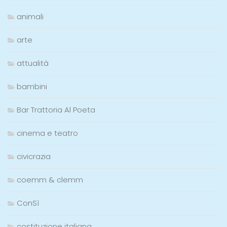
animali
arte
attualità
bambini
Bar Trattoria Al Poeta
cinema e teatro
civicrazia
coemm & clemm
ConSì
costituzione italiana