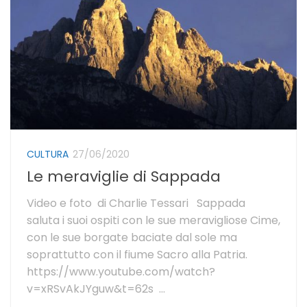
CULTURA
27/06/2020
Le meraviglie di Sappada
Video e foto di Charlie Tessari Sappada
saluta i suoi ospiti con le sue meravigliose Cime,
con le sue borgate baciate dal sole ma
soprattutto con il fiume Sacro alla Patria.
https://www.youtube.com/watch?
v=xRSvAkJYguw&t=62s ...