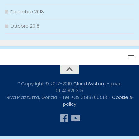
Dicembre 2018
Ottobre 2018
* Copyright © 2017-2019
Cloud System
- piva:
01140820315
Riva Piazzutta, Gorizia - Tel. +39 3518700513 -
Cookie &
policy