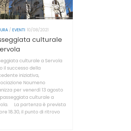
TURA
/
EVENTI
10/08/2021
sseggiata culturale
Servola
eggiata culturale a Servola
 il successo della
edente iniziativa,
ssociazione Noumeno
nizza per venerdì 13 agosto
passeggiata culturale a
ola. La partenza è prevista
 ore 18.30, il punto di ritrovo