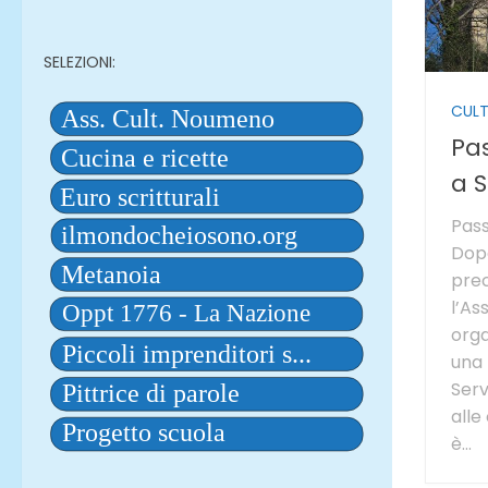
SELEZIONI:
CUL
Pa
a 
Pass
Dopo
prec
l’A
orga
una 
Serv
alle
è...