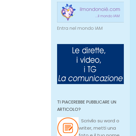
Entra nel mondo IAM
TI PIACEREBBE PUBBLICARE UN
ARTICOLO?
Scrivilo su
word
o
writer
, metti una
foto e il tuo nome,