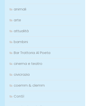
animali
arte
attualità
bambini
Bar Trattoria Al Poeta
cinema e teatro
civicrazia
coemm & clemm
ConSì