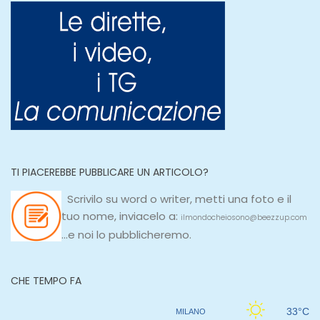
TI PIACEREBBE PUBBLICARE UN ARTICOLO?
Scrivilo su
word
o
writer
, metti una
foto e il
tuo nome, inviacelo a:
ilmondocheiosono@beezzup.com
...e noi lo pubblicheremo.
CHE TEMPO FA