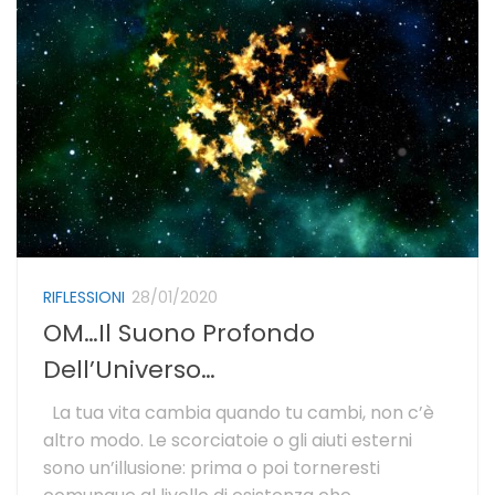
RIFLESSIONI
28/01/2020
OM…Il Suono Profondo
Dell’Universo…
La tua vita cambia quando tu cambi, non c’è
altro modo. Le scorciatoie o gli aiuti esterni
sono un’illusione: prima o poi torneresti