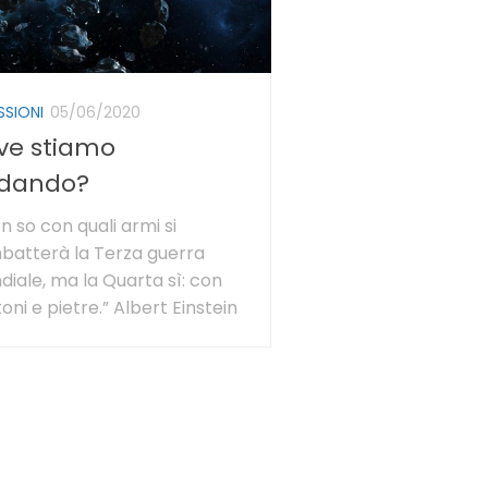
SSIONI
05/06/2020
ve stiamo
dando?
 so con quali armi si
batterà la Terza guerra
iale, ma la Quarta sì: con
oni e pietre.” Albert Einstein