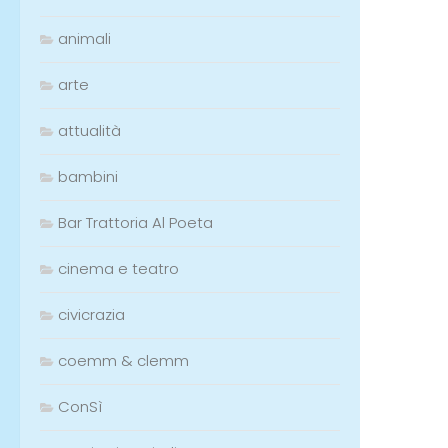
animali
arte
attualità
bambini
Bar Trattoria Al Poeta
cinema e teatro
civicrazia
coemm & clemm
ConSì