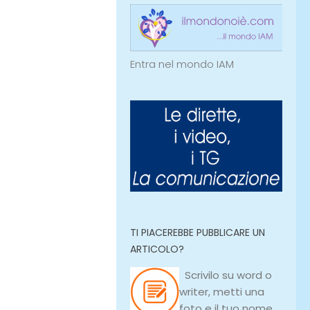
Entra nel mondo IAM
TI PIACEREBBE PUBBLICARE UN
ARTICOLO?
Scrivilo su
word
o
writer
, metti una
foto e il tuo nome,