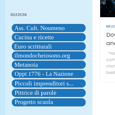
SELEZIONI:
RIFLE
Do
an
“Non
com
mond
bast