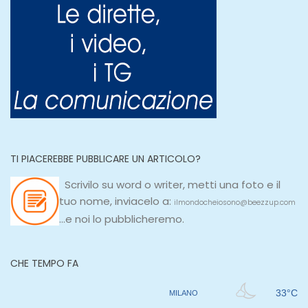
TI PIACEREBBE PUBBLICARE UN ARTICOLO?
Scrivilo su
word
o
writer
, metti una
foto e il
tuo nome, inviacelo a:
ilmondocheiosono@beezzup.com
...e noi lo pubblicheremo.
CHE TEMPO FA