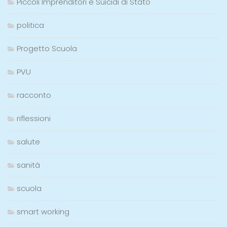
Piccoli Imprenditori e Suicidi di Stato
politica
Progetto Scuola
PVU
racconto
riflessioni
salute
sanità
scuola
smart working