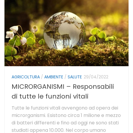
AGRICOLTURA
/
AMBIENTE
/
SALUTE
29/04/2022
MICRORGANISMI – Responsabili
di tutte le funzioni vitali
Tutte le funzioni vitali avvengono ad opera dei
microrganismi. Esistono circa 1 milione e mezzo
di batteri differenti e fino ad oggi ne sono stati
studiati appena 10.000. Nel corpo umano