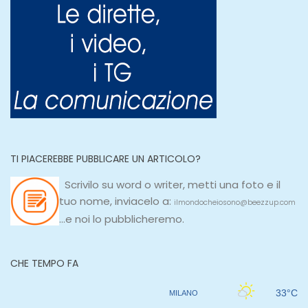
TI PIACEREBBE PUBBLICARE UN ARTICOLO?
Scrivilo su
word
o
writer
, metti una
foto e il
tuo nome, inviacelo a:
ilmondocheiosono@beezzup.com
...e noi lo pubblicheremo.
CHE TEMPO FA