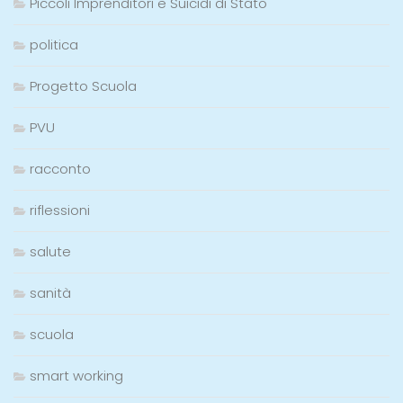
Piccoli Imprenditori e Suicidi di Stato
politica
Progetto Scuola
PVU
racconto
riflessioni
salute
sanità
scuola
smart working