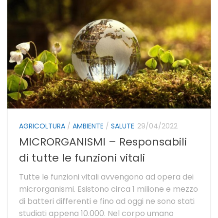
AGRICOLTURA
/
AMBIENTE
/
SALUTE
29/04/2022
MICRORGANISMI – Responsabili
di tutte le funzioni vitali
Tutte le funzioni vitali avvengono ad opera dei
microrganismi. Esistono circa 1 milione e mezzo
di batteri differenti e fino ad oggi ne sono stati
studiati appena 10.000. Nel corpo umano