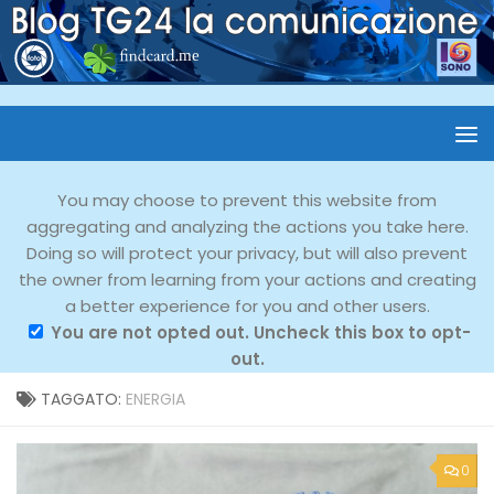
You may choose to prevent this website from
aggregating and analyzing the actions you take here.
Doing so will protect your privacy, but will also prevent
the owner from learning from your actions and creating
a better experience for you and other users.
You are not opted out. Uncheck this box to opt-
out.
TAGGATO:
ENERGIA
0