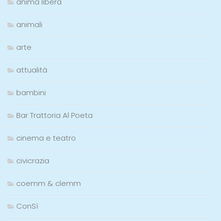
anima libera
animali
arte
attualità
bambini
Bar Trattoria Al Poeta
cinema e teatro
civicrazia
coemm & clemm
ConSì