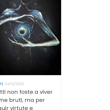
TE
04/12/2020
tti non foste a viver
me bruti, ma per
uir virtute e