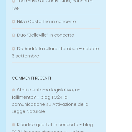
The music of Curtis Clark, concerto
live
Nilza Costa Trio in concerto
Duo “Belleville” in concerto
De André fa rullare i tamburi – sabato
6 settembre
COMMENTI RECENTI
Stati e sistema legislativo; un
fallimento? - blog TG24 la
comunicazione
su
Attivazione della
Legge Naturale
Klondike quartet in concerto - blog
TG24 la comunicazione
su
Un bar