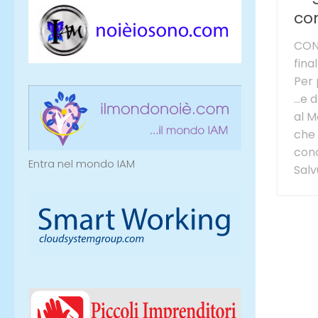
co
CONS
fina
Per 
…e d
al M
che 
conc
Entra nel mondo IAM
Salvu