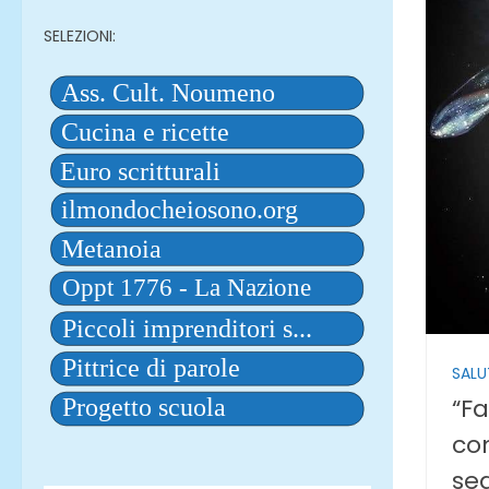
SELEZIONI:
SALU
“Fa
co
seg