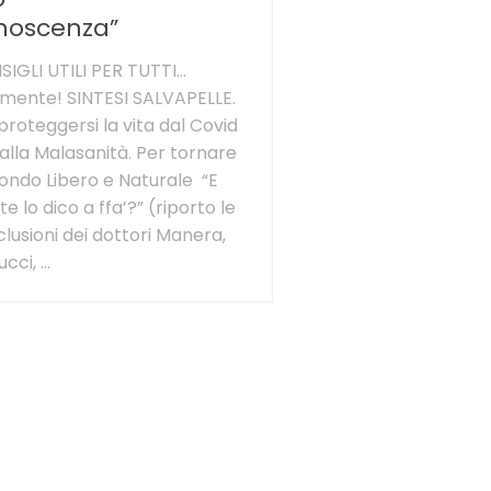
noscenza”
IGLI UTILI PER TUTTI…
lmente! SINTESI SALVAPELLE.
proteggersi la vita dal Covid
alla Malasanità. Per tornare
ondo Libero e Naturale “E
te lo dico a ffa’?” (riporto le
lusioni dei dottori Manera,
cci, ...