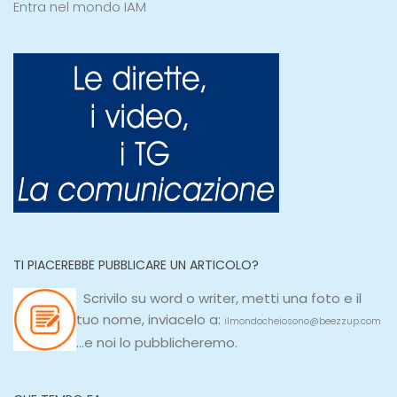
Entra nel mondo IAM
TI PIACEREBBE PUBBLICARE UN ARTICOLO?
Scrivilo su
word
o
writer
, metti una
foto e il
tuo nome, inviacelo a:
ilmondocheiosono@beezzup.com
...e noi lo pubblicheremo.