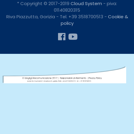
* Copyright © 2017-2019
Cloud System
- piva:
01140820315
Riva Piazzutta, Gorizia - Tel. +39 3518700513 -
Cookie &
policy