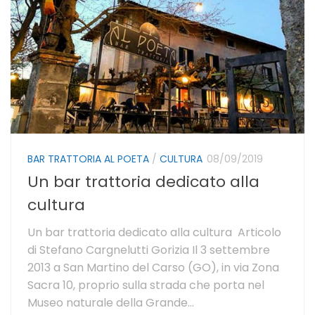
BAR TRATTORIA AL POETA
/
CULTURA
08/09/2019
Un bar trattoria dedicato alla
cultura
Un bar trattoria dedicato alla cultura Articolo
di Stefano Cargnelutti Gorizia Il 3 settembre
2013 a San Martino del Carso (GO), in via Zona
Sacra 10, proprio sulla strada che porta nel
Museo naturale della Grande...