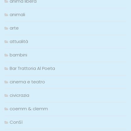
anima libera
animali
arte
attualità
bambini
Bar Trattoria Al Poeta
cinema e teatro
civicrazia
coemm & clemm
ConSì