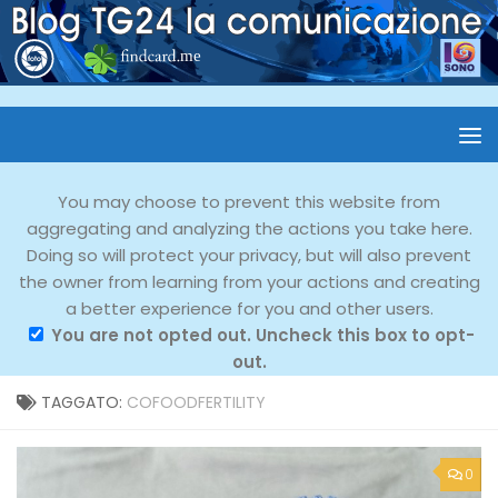
You may choose to prevent this website from
aggregating and analyzing the actions you take here.
Doing so will protect your privacy, but will also prevent
the owner from learning from your actions and creating
a better experience for you and other users.
You are not opted out. Uncheck this box to opt-
out.
TAGGATO:
COFOODFERTILITY
0