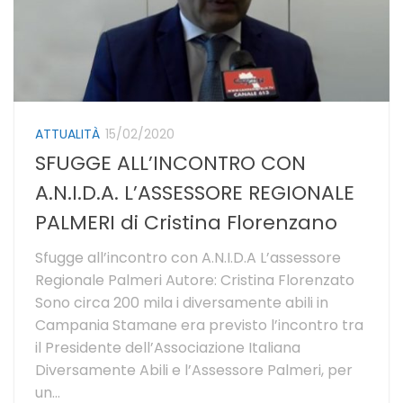
ATTUALITÀ
15/02/2020
SFUGGE ALL’INCONTRO CON
A.N.I.D.A. L’ASSESSORE REGIONALE
PALMERI di Cristina Florenzano
Sfugge all’incontro con A.N.I.D.A L’assessore
Regionale Palmeri Autore: Cristina Florenzato
Sono circa 200 mila i diversamente abili in
Campania Stamane era previsto l’incontro tra
il Presidente dell’Associazione Italiana
Diversamente Abili e l’Assessore Palmeri, per
un...