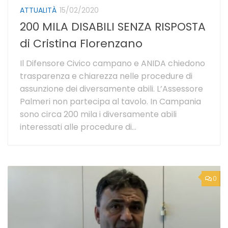
ATTUALITÀ
15/02/2020
200 MILA DISABILI SENZA RISPOSTA
di Cristina Florenzano
Il Difensore Civico campano e ANIDA chiedono
trasparenza e chiarezza nelle procedure di
assunzione dei diversamente abili. L’Assessore
Palmeri non partecipa al tavolo. In Campania
sono circa 200 mila i diversamente abili
interessati alle procedure di...
0