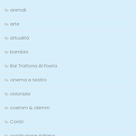
animali
arte
attualità
bambini
Bar Trattoria Al Poeta
cinema e teatro
civicrazia
coemm & clemm
ConSì
costituzione italiana