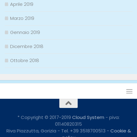
Aprile 2019
Marzo 2019
Gennaio 2019
Dicembre 2018
Ottobre 2018
* Copyright © 2017-2019
Cloud System
- piva:
01140820315
Riva Piazzutta, Gorizia - Tel. +39 3518700513 -
Cookie &