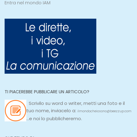
Entra nel mondo IAM
TI PIACEREBBE PUBBLICARE UN ARTICOLO?
Scrivilo su
word
o
writer
, metti una
foto e il
tuo nome, inviacelo a:
ilmondocheiosono@beezzup.com
...e noi lo pubblicheremo.