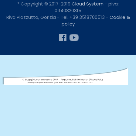
* Copyright © 2017-2019
Cloud System
- piva:
01140820315
Riva Piazzutta, Gorizia - Tel. +39 3518700513 -
Cookie &
policy