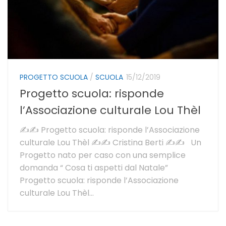
PROGETTO SCUOLA
/
SCUOLA
15/12/2019
Progetto scuola: risponde
l’Associazione culturale Lou Thèl
✍✍ Progetto scuola: risponde l’Associazione
culturale Lou Thèl ✍✍ Cristina Berti ✍✍ Un
Progetto nato per caso con una semplice
domanda “ Cosa ti aspetti dal Natale”
Progetto scuola: risponde l’Associazione
culturale Lou Thèl...